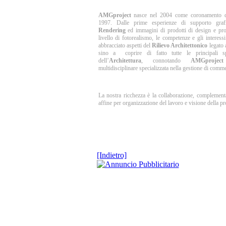
AMGproject
nasce nel 2004 come coronamento di
1997. Dalle prime esperienze di supporto grafi
Rendering
ed immagini di prodotti di design e prog
livello di fotorealismo,
le competenze e gli interess
abbracciato aspetti del
Rilievo Architettonico
legato 
sino a coprire di fatto tutte le principali sp
dell’
Architettura
, connotando
AMGproject
multidisciplinare specializzata nella gestione di comm
La nostra ricchezza è la collaborazione, complement
affine per organizzazione del lavoro e visione della pr
[Indietro]